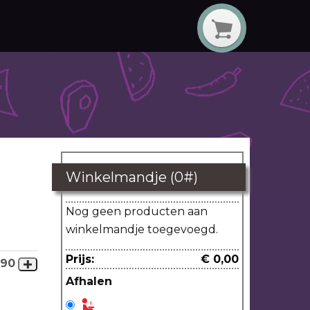
Winkelmandje (
0
#)
Nog geen producten aan
winkelmandje toegevoegd.
Prijs:
€ 0,00
,90
Afhalen