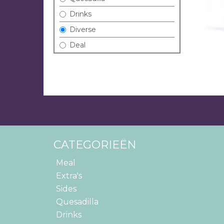
Drinks
Diverse
Deal
CATEGORIEËN
Meal
Extra's
Sides
Quesadilla
Drinks