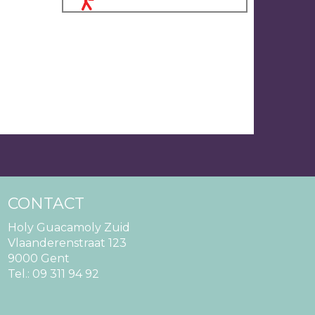
CONTACT
Holy Guacamoly Zuid
Vlaanderenstraat 123
9000 Gent
Tel.:
09 311 94 92