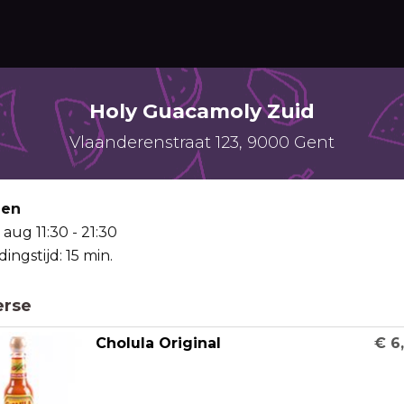
Holy Guacamoly Zuid
Vlaanderenstraat 123, 9000 Gent
len
7 aug
11:30 - 21:30
dingstijd: 15 min.
erse
Cholula Original
€ 6