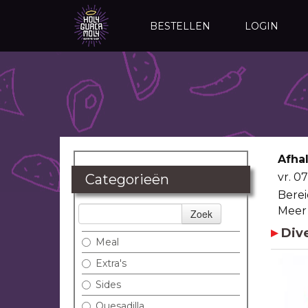
BESTELLEN
LOGIN
Afha
vr. 0
Categorieën
Berei
Meer
Zoek
Div
Meal
Extra's
Sides
Quesadilla